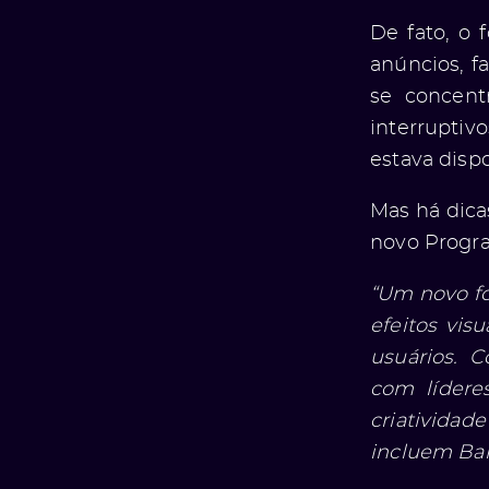
De fato, o 
anúncios, f
se concent
interruptiv
estava disp
Mas há dica
novo Progra
“Um novo fo
efeitos vi
usuários. 
com lídere
criatividad
incluem Bar