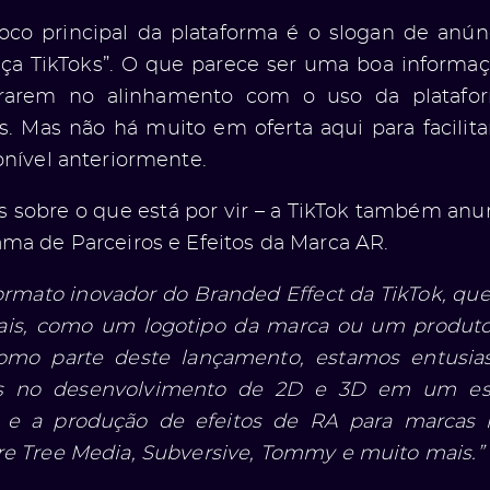
foco principal da plataforma é o slogan de anún
aça TikToks”. O que parece ser uma boa informa
rarem no alinhamento com o uso da platafo
os. Mas não há muito em oferta aqui para facilit
onível anteriormente.
s sobre o que está por vir – a TikTok também an
ma de Parceiros e Efeitos da Marca AR.
rmato inovador do Branded Effect da TikTok, qu
suais, como um logotipo da marca ou um produt
Como parte deste lançamento, estamos entusia
s no desenvolvimento de 2D e 3D em um esf
e e a produção de efeitos de RA para marcas n
e Tree Media, Subversive, Tommy e muito mais.”