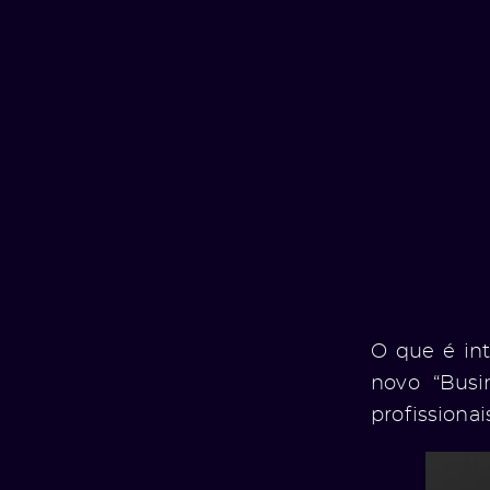
O que é in
novo “Busi
profissiona