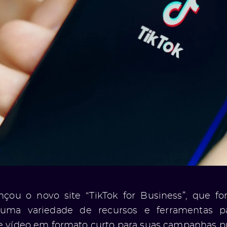
nçou o novo site “TikTok for Business”, que fo
uma variedade de recursos e ferramentas par
de vídeo em formato curto para suas campanhas pub