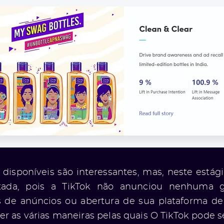
 disponíveis são interessantes, mas, neste estág
tada, pois a TikTok não anunciou nenhuma 
 de anúncios ou abertura de sua plataforma de
er as várias maneiras pelas quais O TikTok pode 