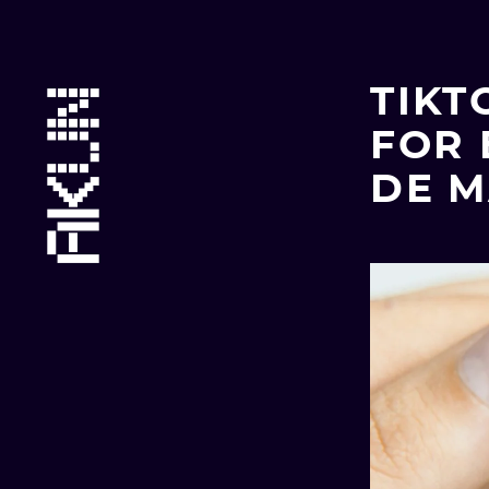
Skip
Main
to
content
TIKT
menu
FOR 
DE M