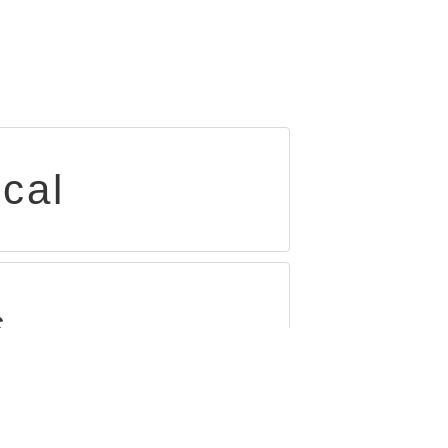
cal
s